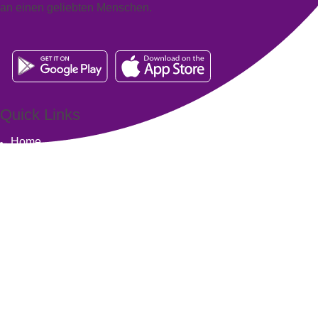
an einen geliebten Menschen.
Quick Links
Home
Über ENKORO
Handhabung
Wie ENKORO funktioniert
Aktuelles
FAQ
Kontakt