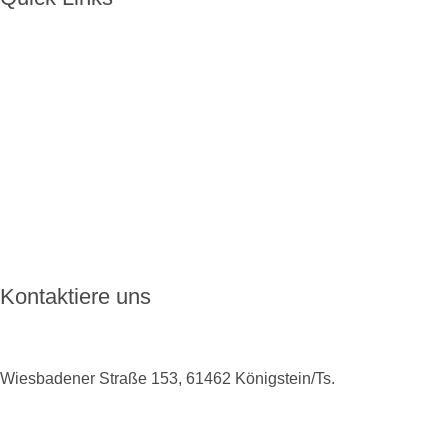
Home
Über ENKORO
Handhabung
Wie ENKORO funktioniert
Aktuelles
FAQ
Kontakt
Kontaktiere uns
Wiesbadener Straße 153, 61462 Königstein/Ts.