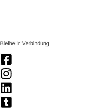
+49 6174 9138975
info@enkoro.life
Bleibe in Verbindung