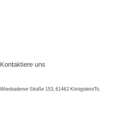
Handhabung
Wie ENKORO funktioniert
Aktuelles
FAQ
Kontakt
Kontaktiere uns
Wiesbadener Straße 153, 61462 Königstein/Ts.
+49 6174 9138975