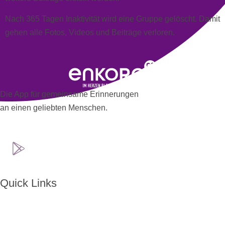
Nach 365 Tagen Inaktivität wird eine Gruppe gelöscht. Damit
gehen alle
Fotos
,
Videos
und
Beiträge
verloren.
Die App für gemeinsame Erinnerungen
an einen geliebten Menschen.
Quick Links
Home
Über ENKORO