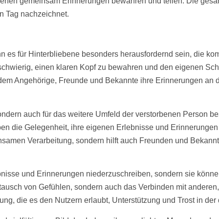
rbenen gemeinsam Erinnerungen bewahren und teilen. Die ges
en Tag nachzeichnet.
 es für Hinterbliebene besonders herausfordernd sein, die ko
 schwierig, einen klaren Kopf zu bewahren und den eigenen S
n dem Angehörige, Freunde und Bekannte ihre Erinnerungen an di
h, sondern auch für das weitere Umfeld der verstorbenen Person
en die Gelegenheit, ihre eigenen Erlebnisse und Erinnerungen 
einsamen Verarbeitung, sondern hilft auch Freunden und Bekann
lebnisse und Erinnerungen niederzuschreiben, sondern sie kön
tausch von Gefühlen, sondern auch das Verbinden mit anderen, d
ung, die es den Nutzern erlaubt, Unterstützung und Trost in der