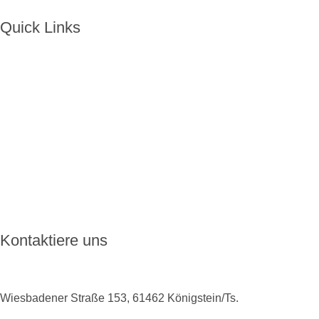
Quick Links
Home
Über ENKORO
Handhabung
Wie ENKORO funktioniert
Aktuelles
FAQ
Kontakt
Kontaktiere uns
Wiesbadener Straße 153, 61462 Königstein/Ts.