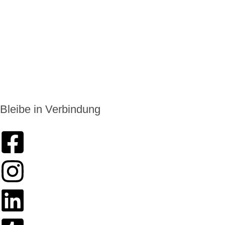
+49 6174 9138975
info@enkoro.life
Bleibe in Verbindung