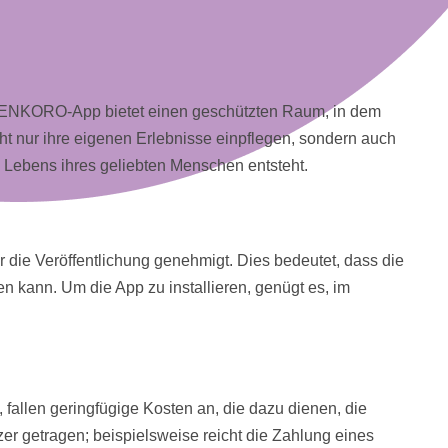
Die ENKORO-App bietet einen geschützten Raum, in dem
t nur ihre eigenen Erlebnisse einpflegen, sondern auch
s Lebens ihres geliebten Menschen entsteht.
die Veröffentlichung genehmigt. Dies bedeutet, dass die
 kann. Um die App zu installieren, genügt es, im
 fallen geringfügige
Kosten
an, die dazu dienen, die
r getragen; beispielsweise reicht die Zahlung eines