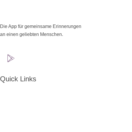
Die App für gemeinsame Erinnerungen
an einen geliebten Menschen.
Quick Links
Home
Über ENKORO
Handhabung
Wie ENKORO funktioniert
Aktuelles