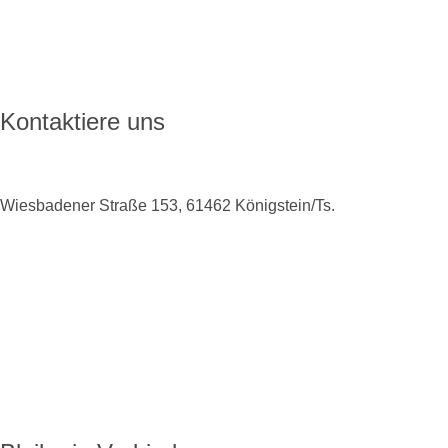
FAQ
Kontakt
Kontaktiere uns
Wiesbadener Straße 153, 61462 Königstein/Ts.
+49 6174 9138975
info@enkoro.life