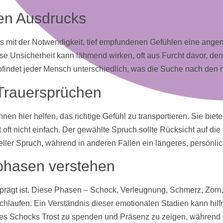
gen Ausdrucks
 uns mit der Notwendigkeit, tief empfundenen Gefühlen eine an
ese Unsicherheit kann lähmend wirken, oft aus Furcht davor, d
indet jeder Mensch unterschiedlich, was die Suche nach den r
 Trauersprüchen
n hier helfen, das richtige Gefühl zu transportieren. Sie biete
ft nicht einfach. Der gewählte Spruch sollte Rücksicht auf di
eller Spruch, während in anderen Fällen ein längeres, persönli
phasen verstehen
geprägt ist. Diese Phasen – Schock, Verleugnung, Schmerz, Zor
chlaufen. Ein Verständnis dieser emotionalen Stadien kann hilfre
se des Schocks Trost zu spenden und Präsenz zu zeigen, währen