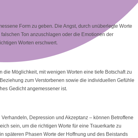
gemessene Form zu geben. Die Angst, durch unüberlegte Worte
en falschen Ton anzuschlagen oder die Emotionen der
ichtigen Worten erschwert.
n die Möglichkeit, mit wenigen Worten eine tiefe Botschaft zu
e Beziehung zum Verstorbenen sowie die individuellen Gefühle
ches Gedicht angemessener ist.
n, Verhandeln, Depression und Akzeptanz – können Betroffene
ich sein, um die richtigen Worte für eine Trauerkarte zu
d in späteren Phasen Worte der Hoffnung und des Beistands