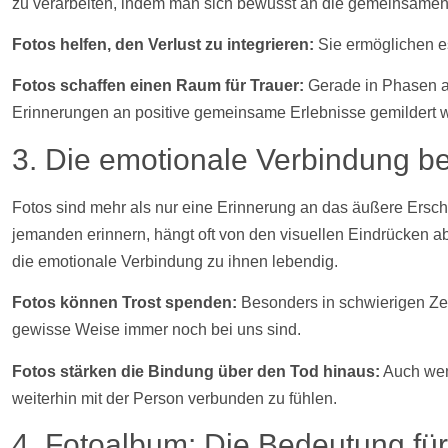
zu verarbeiten, indem man sich bewusst an die gemeinsamen Ze
Fotos
helfen, den Verlust zu integrieren:
Sie ermöglichen es
Fotos
schaffen einen Raum für Trauer:
Gerade in Phasen ak
Erinnerungen an positive gemeinsame Erlebnisse gemildert w
3. Die emotionale Verbindung 
Fotos
sind mehr als nur eine Erinnerung an das äußere Ersch
jemanden erinnern, hängt oft von den visuellen Eindrücken a
die emotionale Verbindung zu ihnen lebendig.
Fotos
können Trost spenden:
Besonders in schwierigen Zei
gewisse Weise immer noch bei uns sind.
Fotos
stärken die Bindung über den Tod hinaus:
Auch wen
weiterhin mit der Person verbunden zu fühlen.
4. Fotoalbum: Die Bedeutung f