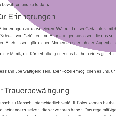
zu bewahren und zu fördern.
für Erinnerungen
, Erinnerungen zu konservieren. Während unser Gedächtnis mit 
 Schwall von Gefühlen und Erinnerungen auslösen, die uns sons
men Erlebnissen, glücklichen Momenten oder ruhigen Augenblic
wie die Mimik, die Körperhaltung oder das Lächeln eines gelieb
es kann überwältigend sein, aber
Fotos
ermöglichen es uns, uns
er Trauerbewältigung
ensch zu Mensch unterschiedlich verläuft.
Fotos
können hierbei 
on auseinanderzusetzen, die wir verloren haben. Das regelmäßi