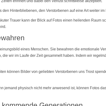
iten erinnert und dabei den Verlust schrittweise akzeptiert.
 den Hinterbliebenen, den Verstorbenen auf eine Art weiter im 
uter Trauer kann der Blick auf
Fotos
einen heilenden Raum sch
ird.
bewahren
einungsbild eines Menschen. Sie bewahren die emotionale Verb
b, die wir im Laufe der Zeit gesammelt haben. Indem wir regel
ten können Bilder von geliebten Verstorbenen uns Trost spen
n jemand physisch nicht mehr anwesend ist, können
Fotos
das
ür kommende Generationen