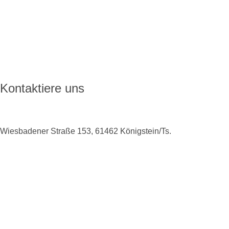
Wie ENKORO funktioniert
Aktuelles
FAQ
Kontakt
Kontaktiere uns
Wiesbadener Straße 153, 61462 Königstein/Ts.
+49 6174 9138975
info@enkoro.life