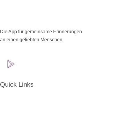
Die App für gemeinsame Erinnerungen
an einen geliebten Menschen.
Quick Links
Home
Über ENKORO
Handhabung
Wie ENKORO funktioniert