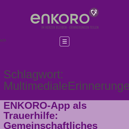
sch
Schlagwort:
MultimedialeErinnerung
ENKORO-App als
Trauerhilfe:
Gemeinschaftliches