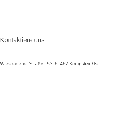
Aktuelles
FAQ
Kontakt
Kontaktiere uns
Wiesbadener Straße 153, 61462 Königstein/Ts.
+49 6174 9138975
info@enkoro.life