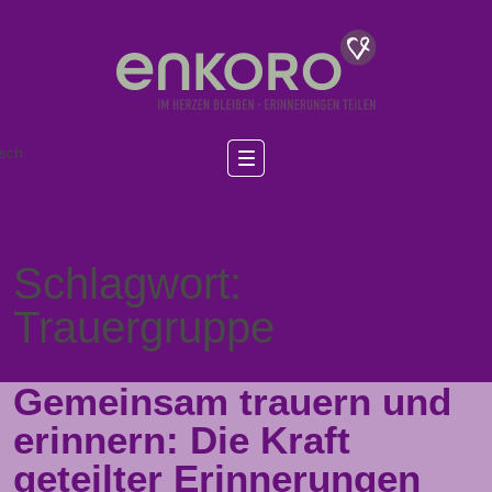
sch
Schlagwort:
Trauergruppe
Gemeinsam trauern und
erinnern: Die Kraft
geteilter Erinnerungen