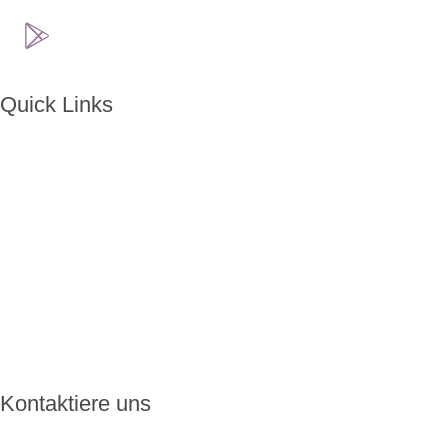
Quick Links
Home
Über ENKORO
Handhabung
Wie ENKORO funktioniert
Aktuelles
FAQ
Kontakt
Kontaktiere uns