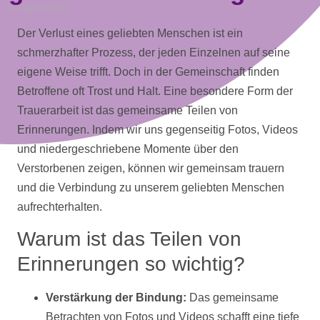
2. August 2024
Der Verlust eines geliebten Menschen ist ein
schmerzhafter Prozess, der jeden Einzelnen auf seine
eigene Weise trifft. Doch in der Gemeinschaft finden
Betroffene oft Trost und Halt. Eine besondere Form der
Trauerarbeit ist das gemeinsame Teilen von
Erinnerungen. Indem wir uns gegenseitig
Fotos
,
Videos
und niedergeschriebene Momente über den
Verstorbenen zeigen, können wir gemeinsam trauern
und die Verbindung zu unserem geliebten Menschen
aufrechterhalten.
Warum ist das Teilen von
Erinnerungen so wichtig?
Verstärkung der Bindung:
Das gemeinsame
Betrachten von
Fotos
und
Videos
schafft eine tiefe