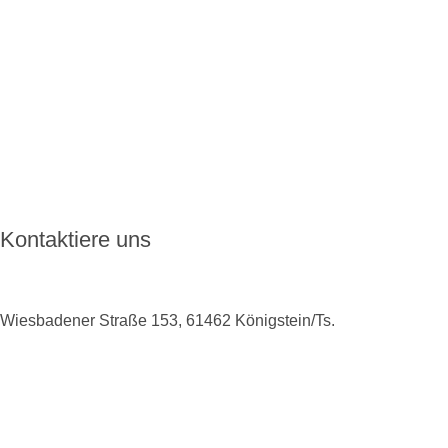
Über ENKORO
Handhabung
Wie ENKORO funktioniert
Aktuelles
FAQ
Kontakt
Kontaktiere uns
Wiesbadener Straße 153, 61462 Königstein/Ts.
+49 6174 9138975