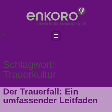
sch
Schlagwort:
Trauerkultur
Der Trauerfall: Ein
umfassender Leitfaden
17. Juli 2024