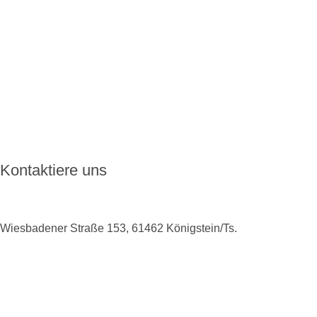
Über ENKORO
Handhabung
Wie ENKORO funktioniert
Aktuelles
FAQ
Kontakt
Kontaktiere uns
Wiesbadener Straße 153, 61462 Königstein/Ts.
+49 6174 9138975