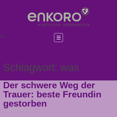
sch
Schlagwort: was
Der schwere Weg der
Trauer: beste Freundin
gestorben
13. November 2024