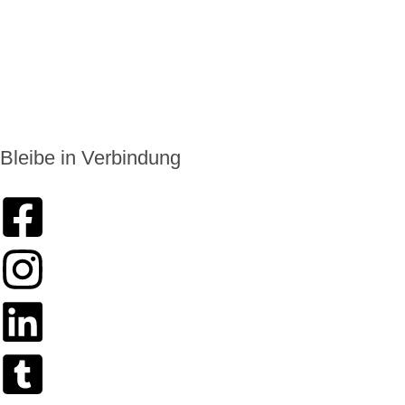
+49 6174 9138975
info@enkoro.life
Bleibe in Verbindung