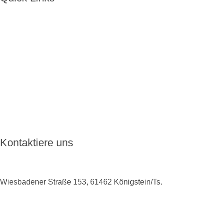
Home
Über ENKORO
Handhabung
Wie ENKORO funktioniert
Aktuelles
FAQ
Kontakt
Kontaktiere uns
Wiesbadener Straße 153, 61462 Königstein/Ts.