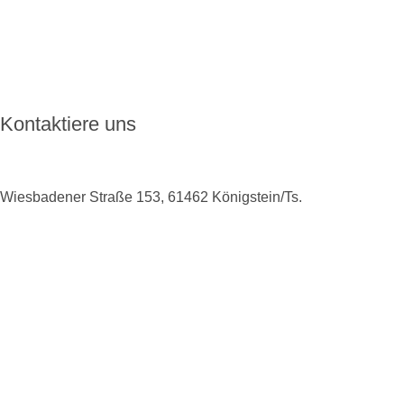
Aktuelles
FAQ
Kontakt
Kontaktiere uns
Wiesbadener Straße 153, 61462 Königstein/Ts.
+49 6174 9138975
info@enkoro.life