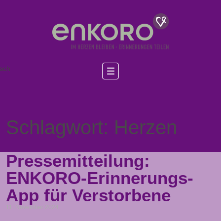
sch
Schlagwort: Herzen
Pressemitteilung:
ENKORO-Erinnerungs-
App für Verstorbene
11. November 2024