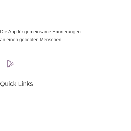
Die App für gemeinsame Erinnerungen
an einen geliebten Menschen.
Quick Links
Home
Über ENKORO
Handhabung
Wie ENKORO funktioniert