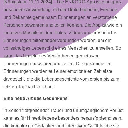
[Königstein, 11.11.2024] – Die ENKORO-App ist eine ganz
besondere Anwendung, mit der Hinterbliebene, Freunde
und Bekannte gemeinsam Erinnerungen an verstorbene
Personen bewahren und teilen können. Die App ist wie ein
kreatives Mosaik, in dem
Fotos
,
Videos
und persönliche
Erinnerungen miteinander verbunden werden, um ein
vollständiges Lebensbild eines Menschen zu erstellen. So
kann das Umfeld des Verstorbenen gemeinsam
Erinnerungen bewahren und teilen. Die gesammelten
Erinnerungen werden auf einer emotionalen
Zeitleiste
dargestellt, die die Lebensgeschichte vom ersten bis zum
letzten Tag nachzeichnet.
Eine neue Art des Gedenkens
In Zeiten tiefgreifender Trauer und unumgänglichem Verlust
kann es für Hinterbliebene besonders herausfordernd sein,
die komplexen Gedanken und intensiven Gefühle, die sie